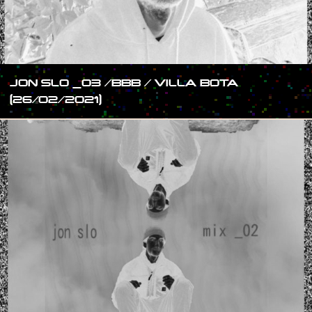
JON SLO _03 /BBB / VILLA BOTA
(26/02/2021)