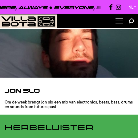
, ALWAYS ●
EVERYONE, EVERYWHERE,
NL
▼
JON SLO
Om de week brengt jon slo een mix van electronics, beats, bass, drums
en sounds from futures past
HERBELUISTER