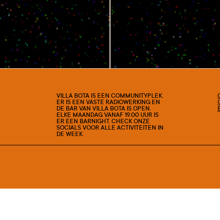
#SHOW
VILLA BOTA IS EEN COMMUNITYPLEK.
ER IS EEN VASTE RADIOWERKING EN
DE BAR VAN VILLA BOTA IS OPEN.
ELKE MAANDAG VANAF 19.00 UUR IS
ER EEN BARNIGHT. CHECK ONZE
SOCIALS VOOR ALLE ACTIVITEITEN IN
DE WEEK.