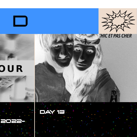
RD
DAY 13
 2022-
#SHOW