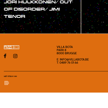
JORI HULKKONEN/ OUT
OF DISORDER/ JIMI
TENOR
#SHOW
VILLA BOTA
PARK 8
8000 BRUGGE
E: INFO@VILLABOTA.BE
T: 0489 76 01 66
MET STEUN VAN