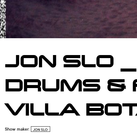
JON SLO 
DRUMS & 
VILLA BO
Show maker:
JON SLO