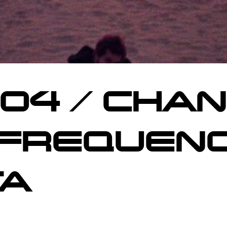
_04 / CHAN
FREQUENC
TA