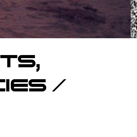
TS,
IES /