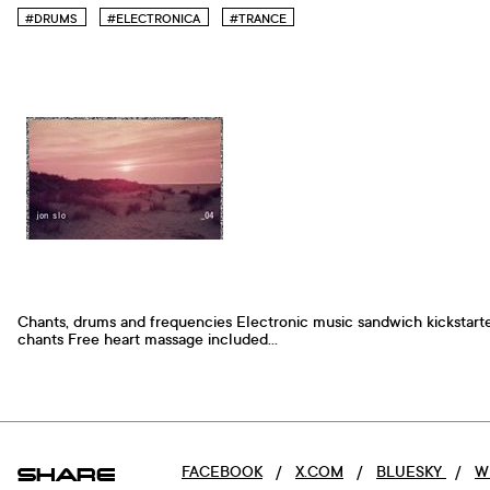
#DRUMS
#ELECTRONICA
#TRANCE
Chants, drums and frequencies Electronic music sandwich kickstart
chants Free heart massage included...
SHARE
FACEBOOK
/
X.COM
/
BLUESKY
/
W