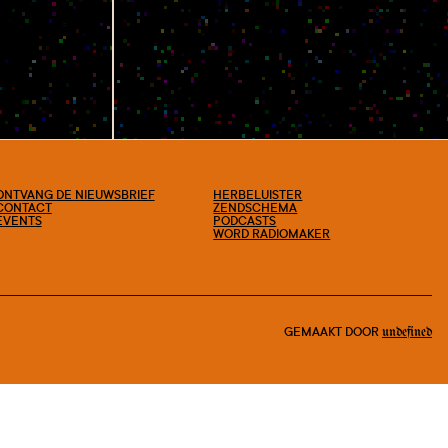
ONTVANG DE NIEUWSBRIEF
HERBELUISTER
CONTACT
ZENDSCHEMA
EVENTS
PODCASTS
WORD RADIOMAKER
GEMAAKT DOOR
undefined