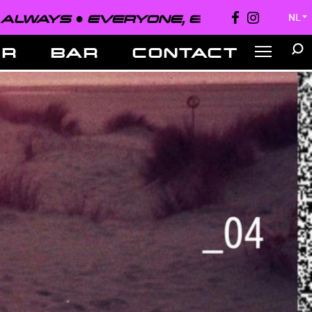
EVERYONE, EVERYWHERE, ALWAYS ●
NL
▼
ER
BAR
CONTACT