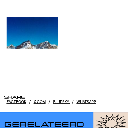
SHARE
FACEBOOK
/
X.COM
/
BLUESKY
/
WHATSAPP
GERELATEERD