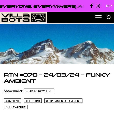
VERYONE, EVERYWHERE, ALWAYS ●
EVE
NL
▼
RTN #070 – 24/03/24 – FUNKY
AMBIENT
Show maker:
ROAD TO NOWHERE
#AMBIENT
#ELECTRO
#EXPERIMENTAL AMBIENT
#MULTI-GENRE