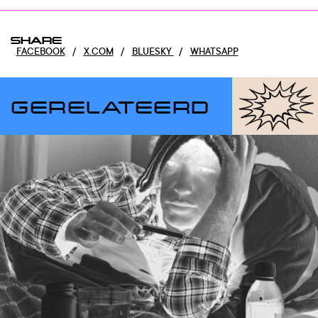
SHARE
FACEBOOK
/
X.COM
/
BLUESKY
/
WHATSAPP
GERELATEERD