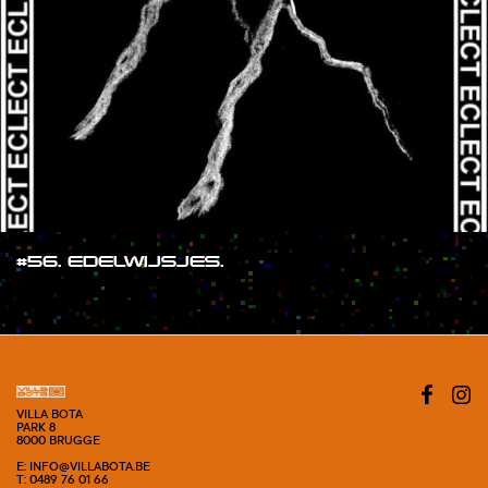
#56. EDELWIJSJES.
#SHOW
VILLA BOTA
PARK 8
8000 BRUGGE
E: INFO@VILLABOTA.BE
T: 0489 76 01 66