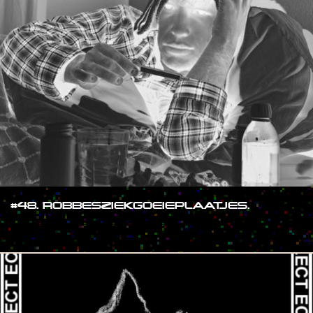
#48. ROBBESZIEKGOEIEPLAATJES.
#SHOW