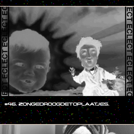
#46. ZONGEDROOGDETOPLAATJES.
#SHOW