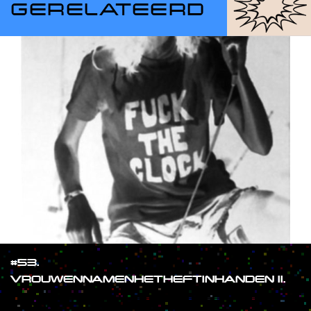
GERELATEERD
#53.
VROUWENNAMENHETHEFTINHANDEN II.
#SHOW