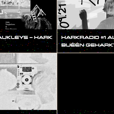
 AUKLEYS – HARK
HARKRADIO #1 A
BIJÉÉN GEHARK