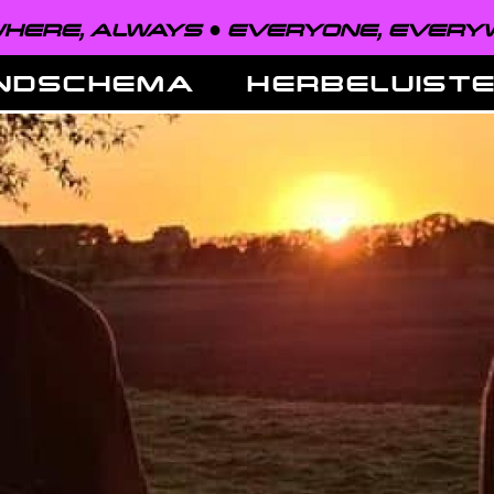
 ALWAYS ●
EVERYONE, EVERYWHERE
NDSCHEMA
HERBELUIST