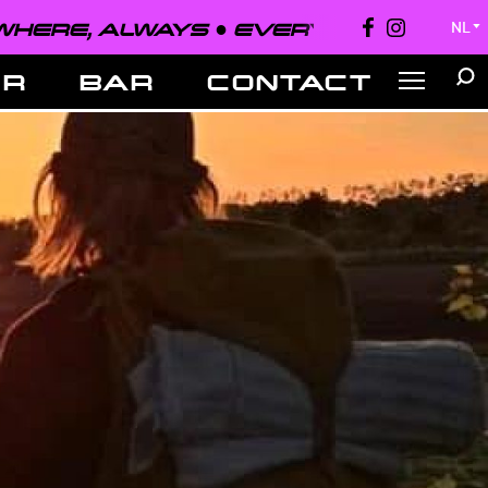
, ALWAYS ●
EVERYONE, EVERYWHERE
NL
▼
ER
BAR
CONTACT