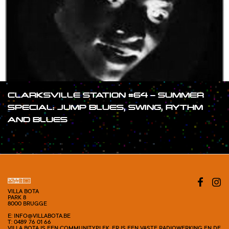
CLARKSVILLE STATION #64 – SUMMER
SPECIAL: JUMP BLUES, SWING, RYTHM
AND BLUES
#SHOW
VILLA BOTA
PARK 8
8000 BRUGGE
E: INFO@VILLABOTA.BE
T: 0489 76 01 66
VILLA BOTA IS EEN COMMUNITYPLEK. ER IS EEN VASTE RADIOWERKING EN DE