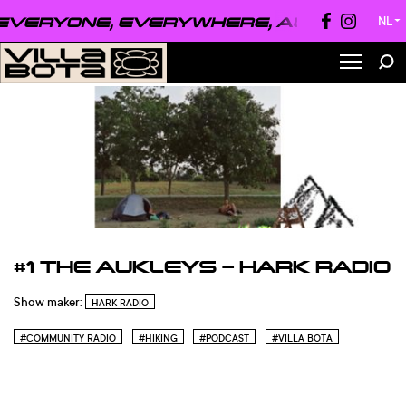
VERYONE, EVERYWHERE, ALWAYS ●
EVE
NL
▼
#1 THE AUKLEYS – HARK RADIO
Show maker:
HARK RADIO
#COMMUNITY RADIO
#HIKING
#PODCAST
#VILLA BOTA