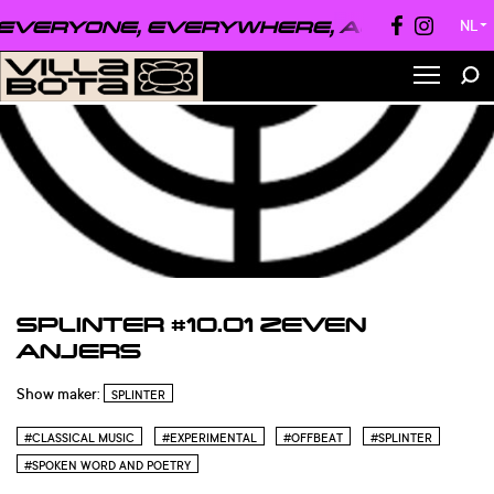
VERYONE, EVERYWHERE, ALWAYS ●
EVE
NL
▼
SPLINTER #10.01 ZEVEN
ANJERS
Show maker:
SPLINTER
#CLASSICAL MUSIC
#EXPERIMENTAL
#OFFBEAT
#SPLINTER
#SPOKEN WORD AND POETRY