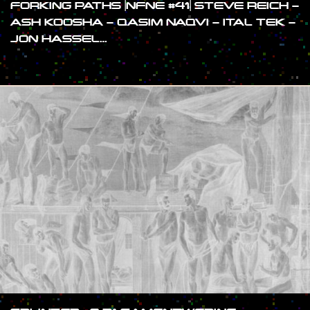
FORKING PATHS |NFNE #41| STEVE REICH –
ASH KOOSHA – QASIM NAQVI – ITAL TEK –
JON HASSEL…
#SHOW