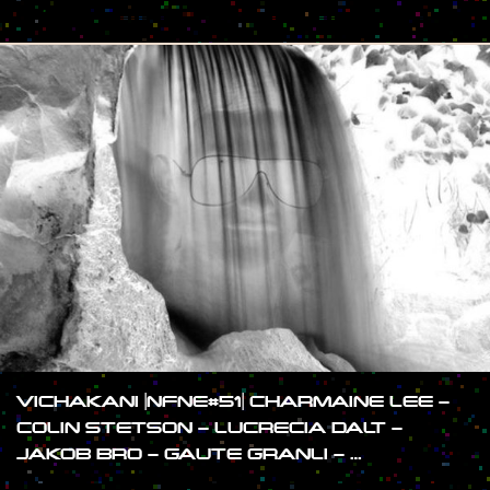
#SHOW
VICHAKANI |NFNE#51| CHARMAINE LEE –
COLIN STETSON – LUCRECIA DALT –
JAKOB BRO – GAUTE GRANLI – …