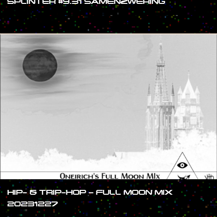
SPLINTER #9.31 SAMENZWERING
#SHOW
HIP- & TRIP-HOP – FULL MOON MIX
20231227