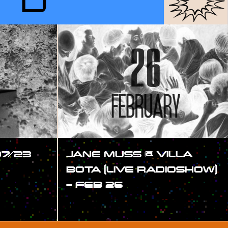
RD
07/23
JANE MUSS @ VILLA
BOTA (LIVE RADIOSHOW)
– FEB 26
#SHOW