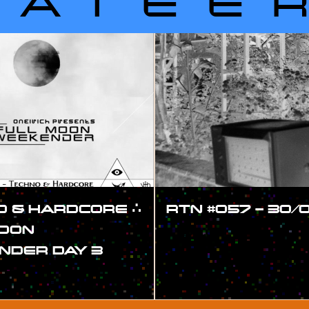
LATEE
 & HARDCORE ∴
RTN #057 – 30/
MOON
#SHOW
NDER DAY 3