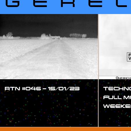
GERE
RTN #046 – 15/01/23
TECHNO
FULL 
#SHOW
WEEKE
#SHOW