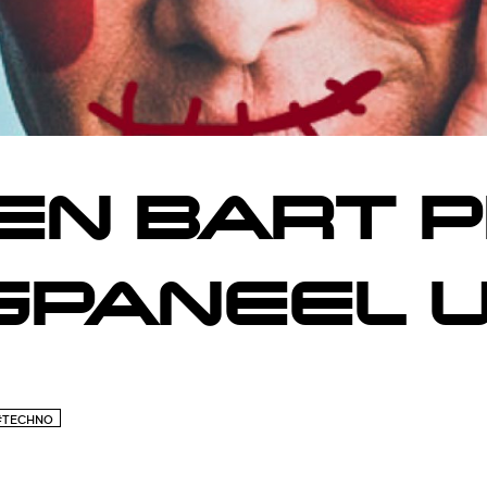
EN BART 
GPANEEL U
#TECHNO