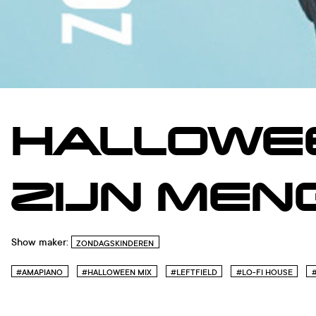
HALLOWE
ZIJN MEN
Show maker:
ZONDAGSKINDEREN
#AMAPIANO
#HALLOWEEN MIX
#LEFTFIELD
#LO-FI HOUSE