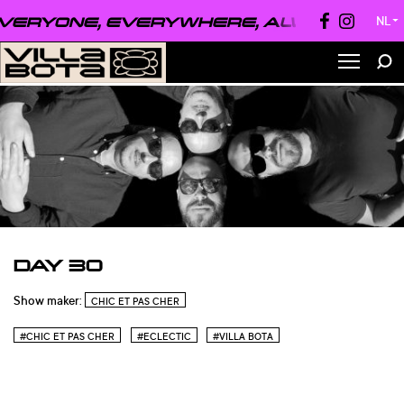
ERYONE, EVERYWHERE, ALWAYS ●
EVER
NL
▼
DAY 30
Show maker:
CHIC ET PAS CHER
#CHIC ET PAS CHER
#ECLECTIC
#VILLA BOTA