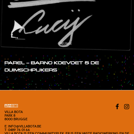
PAREL – BARNO KOEVOET & DE
DUIMSCHPIJKERS
#SHOW
VILLA BOTA
PARK 8
8000 BRUGGE
E: INFO@VILLABOTA.BE
T: 0489 76 01 66
VILLA BOTA IS EEN COMMUNITYPLEK. ER IS EEN VASTE RADIOWERKING EN DE