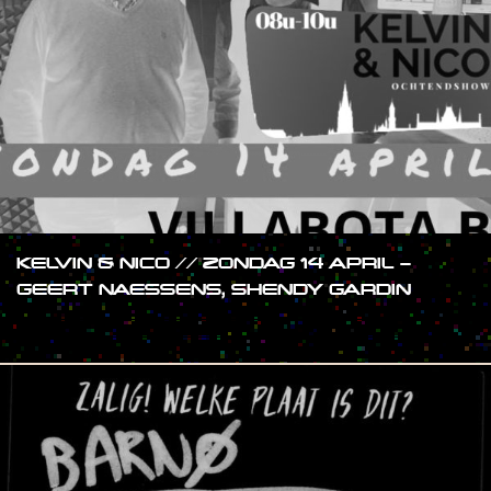
KELVIN & NICO // ZONDAG 14 APRIL –
GEERT NAESSENS, SHENDY GARDIN
#SHOW