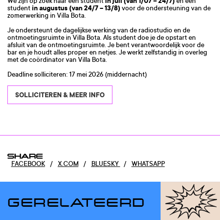
in juli (van 1/07 – 24/7)
We zijn op zoek naar een student
en een
in augustus (van 24/7 – 13/8)
student
voor de ondersteuning van de
zomerwerking in Villa Bota.
Je ondersteunt de dagelijkse werking van de radiostudio en de
ontmoetingsruimte in Villa Bota. Als student doe je de opstart en
afsluit van de ontmoetingsruimte. Je bent verantwoordelijk voor de
bar en je houdt alles proper en netjes. Je werkt zelfstandig in overleg
met de coördinator van Villa Bota.
Deadline solliciteren: 17 mei 2026 (middernacht)
SOLLICITEREN & MEER INFO
SHARE
FACEBOOK
/
X.COM
/
BLUESKY
/
WHATSAPP
GERELATEERD