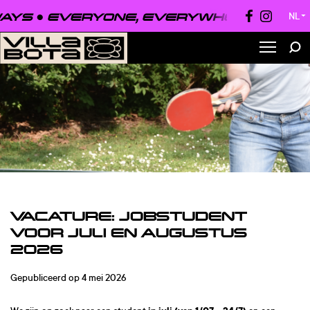
EVERYONE, EVERYWHERE, ALWAYS ●
E
NL
▼
VACATURE: JOBSTUDENT
VOOR JULI EN AUGUSTUS
2026
Gepubliceerd op 4 mei 2026