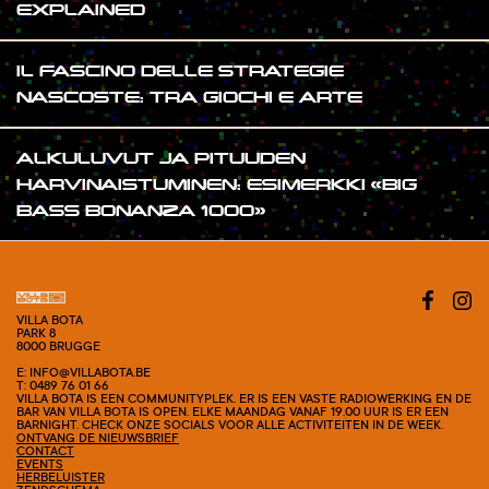
EXPLAINED
IL FASCINO DELLE STRATEGIE
NASCOSTE: TRA GIOCHI E ARTE
ALKULUVUT JA PITUUDEN
HARVINAISTUMINEN: ESIMERKKI «BIG
BASS BONANZA 1000»
VILLA BOTA
PARK 8
8000 BRUGGE
E: INFO@VILLABOTA.BE
T: 0489 76 01 66
VILLA BOTA IS EEN COMMUNITYPLEK. ER IS EEN VASTE RADIOWERKING EN DE
BAR VAN VILLA BOTA IS OPEN. ELKE MAANDAG VANAF 19.00 UUR IS ER EEN
BARNIGHT. CHECK ONZE SOCIALS VOOR ALLE ACTIVITEITEN IN DE WEEK.
ONTVANG DE NIEUWSBRIEF
CONTACT
EVENTS
HERBELUISTER