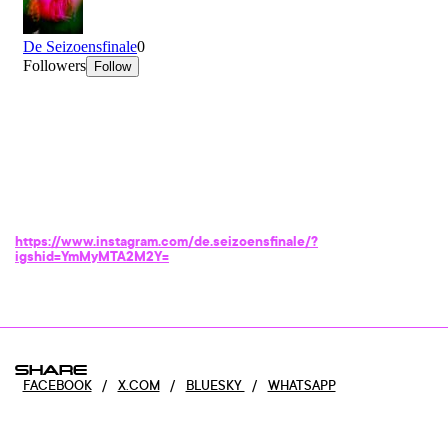
https://www.instagram.com/de.seizoensfinale/?
igshid=YmMyMTA2M2Y=
SHARE
FACEBOOK
/
X.COM
/
BLUESKY
/
WHATSAPP