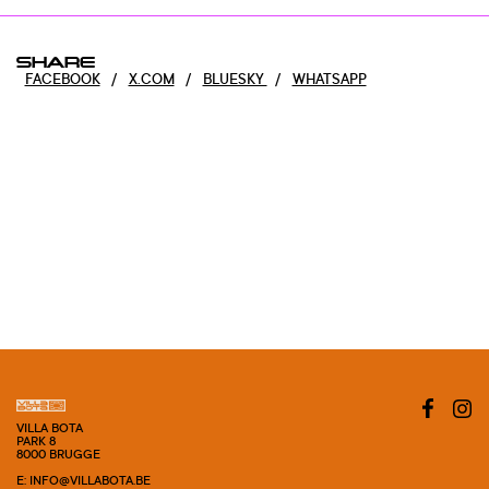
SHARE
FACEBOOK
/
X.COM
/
BLUESKY
/
WHATSAPP
VILLA BOTA
PARK 8
8000 BRUGGE
E: INFO@VILLABOTA.BE