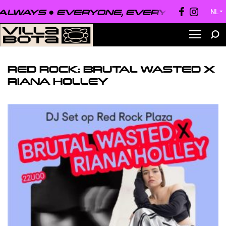
ALWAYS ●
EVERYONE, EVERYWHERE, AL
NL
▼
RED ROCK: BRUTAL WASTED X
RIANA HOLLEY