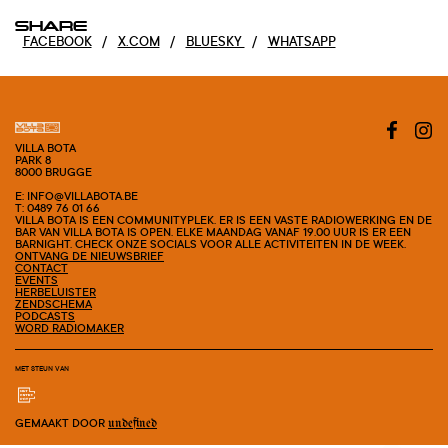
SHARE
FACEBOOK
/
X.COM
/
BLUESKY
/
WHATSAPP
VILLA BOTA
PARK 8
8000 BRUGGE
E: INFO@VILLABOTA.BE
T: 0489 76 01 66
VILLA BOTA IS EEN COMMUNITYPLEK. ER IS EEN VASTE RADIOWERKING EN DE
BAR VAN VILLA BOTA IS OPEN. ELKE MAANDAG VANAF 19.00 UUR IS ER EEN
BARNIGHT. CHECK ONZE SOCIALS VOOR ALLE ACTIVITEITEN IN DE WEEK.
ONTVANG DE NIEUWSBRIEF
CONTACT
EVENTS
HERBELUISTER
ZENDSCHEMA
PODCASTS
WORD RADIOMAKER
MET STEUN VAN
GEMAAKT DOOR
undefined