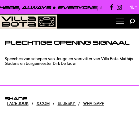
ERE, ALWAYS ●
EVERYONE, EVERYWHE
NL
▼
PLECHTIGE OPENING SIGNAAL
Speeches van schepen van Jeugd en voorzitter van Villa Bota Mathijs
Goderis en burgemeester Dirk De fauw.
SHARE
FACEBOOK
/
X.COM
/
BLUESKY
/
WHATSAPP