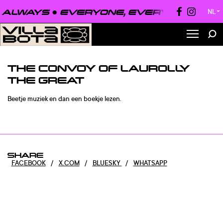
ALWAYS ●
EVERYONE, EVERYWHERE, A
NL
▼
THE CONVOY OF LAUROLLY
THE GREAT
Beetje muziek en dan een boekje lezen.
SHARE
FACEBOOK
/
X.COM
/
BLUESKY
/
WHATSAPP