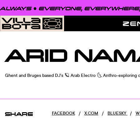
ALWAYS ●
EVERYONE, EVERYWHERE, 
ZE
ARID NAM
Ghent and Bruges based DJ's 🪐 Arab Electro 🌜 Anthro-exploring 
SHARE
FACEBOOK
/
X.COM
/
BLUESKY
/
W