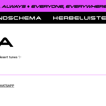
ALWAYS ●
EVERYONE, EVERYWHERE,
NDSCHEMA
HERBELUIST
A
desert tunes ✨
HATSAPP