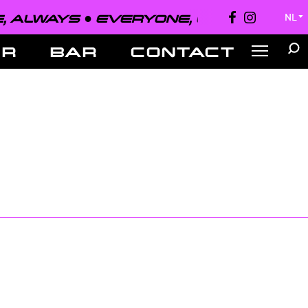
 ALWAYS ●
EVERYONE, EVERYWHERE,
NL
▼
ER
BAR
CONTACT