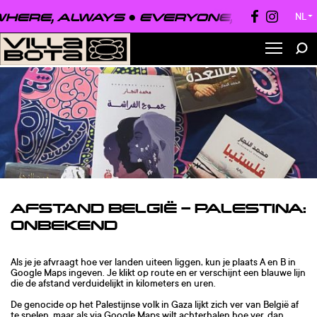
HERE, ALWAYS ●
EVERYONE, EVERYWHE
NL
▼
AFSTAND BELGIË – PALESTINA:
ONBEKEND
Als je je afvraagt hoe ver landen uiteen liggen, kun je plaats A en B in
Google Maps ingeven. Je klikt op route en er verschijnt een blauwe lijn
die de afstand verduidelijkt in kilometers en uren.
De genocide op het Palestijnse volk in Gaza lijkt zich ver van België af
te spelen, maar als via Google Maps wilt achterhalen hoe ver, dan