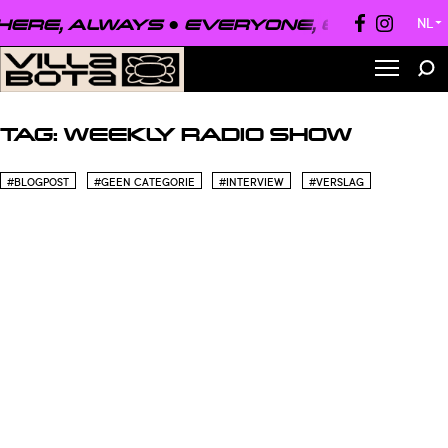
ERE, ALWAYS ●
EVERYONE, EVERYWHER
NL
▼
TAG:
WEEKLY RADIO SHOW
#BLOGPOST
#GEEN CATEGORIE
#INTERVIEW
#VERSLAG