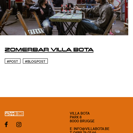
ZOMERBAR VILLA BOTA
#POST
#BLOGPOST
VILLA BOTA
PARK 8
8000 BRUGGE
E: INFO@VILLABOTA.BE
T: 0489 76 01 66