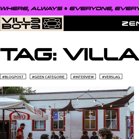
HERE, ALWAYS ●
EVERYONE, EVERYW
ZE
TAG:
VILL
#BLOGPOST
#GEEN CATEGORIE
#INTERVIEW
#VERSLAG