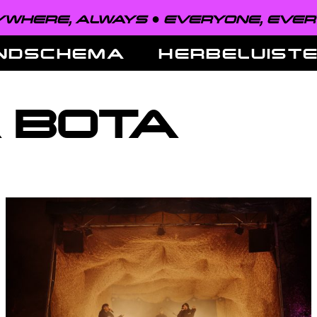
HERE, ALWAYS ●
EVERYONE, EVERY
NDSCHEMA
HERBELUIST
A BOTA