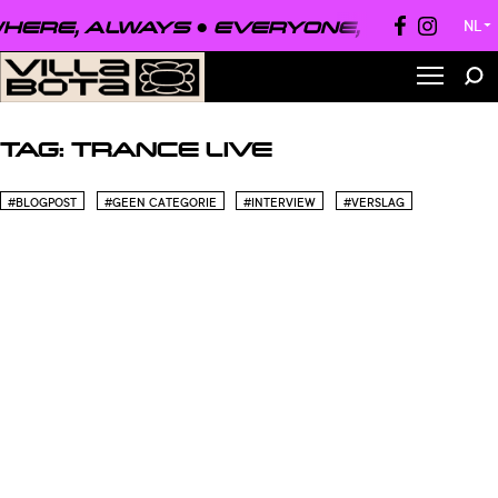
ERE, ALWAYS ●
EVERYONE, EVERYWHE
NL
▼
TAG:
TRANCE LIVE
#BLOGPOST
#GEEN CATEGORIE
#INTERVIEW
#VERSLAG