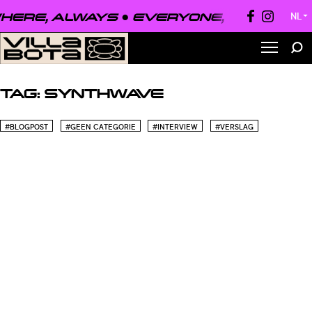
ERE, ALWAYS ●
EVERYONE, EVERYWHE
NL
▼
TAG:
SYNTHWAVE
#BLOGPOST
#GEEN CATEGORIE
#INTERVIEW
#VERSLAG