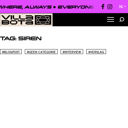
HERE, ALWAYS ●
EVERYONE, EVERYWH
NL
▼
TAG:
SIREN
#BLOGPOST
#GEEN CATEGORIE
#INTERVIEW
#VERSLAG