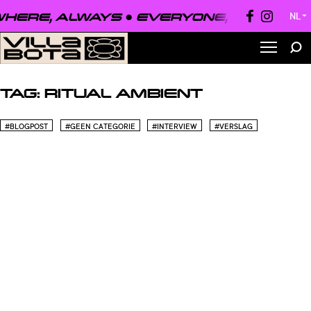
HERE, ALWAYS ●
EVERYONE, EVERYWHE
NL
▼
TAG:
RITUAL AMBIENT
#BLOGPOST
#GEEN CATEGORIE
#INTERVIEW
#VERSLAG