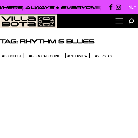
HERE, ALWAYS ●
EVERYONE, EVERYWHE
NL
▼
TAG:
RHYTHM & BLUES
#BLOGPOST
#GEEN CATEGORIE
#INTERVIEW
#VERSLAG