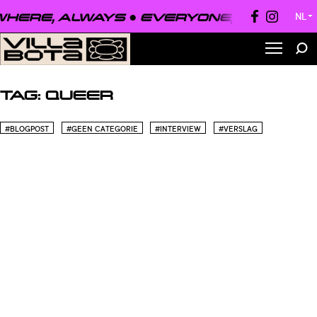
HERE, ALWAYS ●
EVERYONE, EVERYWHE
NL
▼
TAG:
QUEER
#BLOGPOST
#GEEN CATEGORIE
#INTERVIEW
#VERSLAG