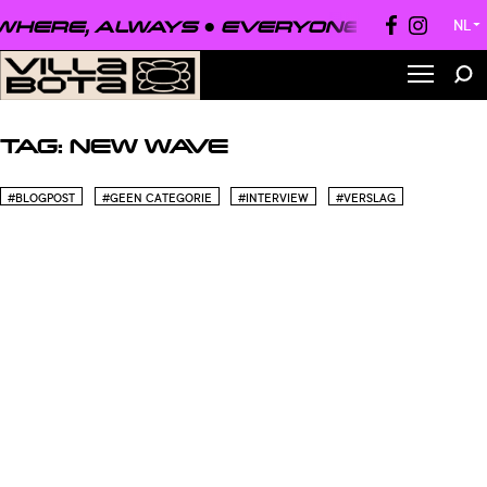
HERE, ALWAYS ●
EVERYONE, EVERYWH
NL
▼
TAG:
NEW WAVE
#BLOGPOST
#GEEN CATEGORIE
#INTERVIEW
#VERSLAG