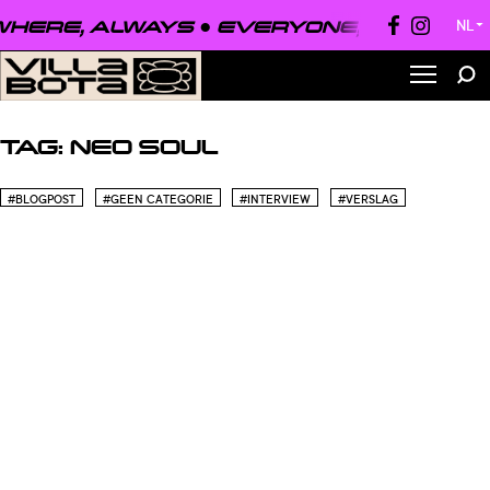
HERE, ALWAYS ●
EVERYONE, EVERYWHE
NL
▼
TAG:
NEO SOUL
#BLOGPOST
#GEEN CATEGORIE
#INTERVIEW
#VERSLAG