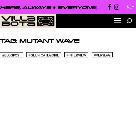
ERE, ALWAYS ●
EVERYONE, EVERYWHE
NL
▼
TAG:
MUTANT WAVE
#BLOGPOST
#GEEN CATEGORIE
#INTERVIEW
#VERSLAG