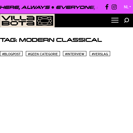
ERE, ALWAYS ●
EVERYONE, EVERYWHE
NL
▼
TAG:
MODERN CLASSICAL
#BLOGPOST
#GEEN CATEGORIE
#INTERVIEW
#VERSLAG