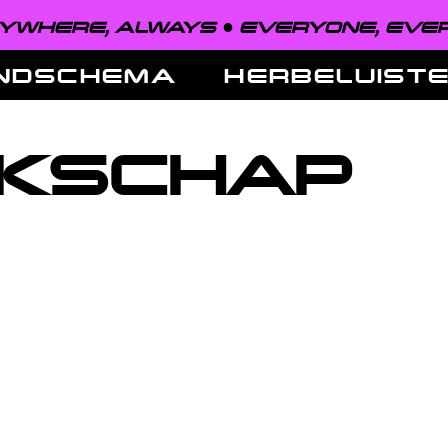
WHERE, ALWAYS ●
EVERYONE, EVER
NDSCHEMA
HERBELUIST
KSCHAP