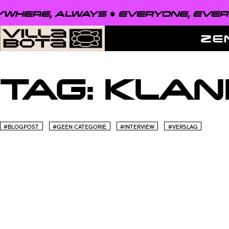
WHERE, ALWAYS ●
EVERYONE, EVERY
ZE
TAG:
KLAN
#BLOGPOST
#GEEN CATEGORIE
#INTERVIEW
#VERSLAG