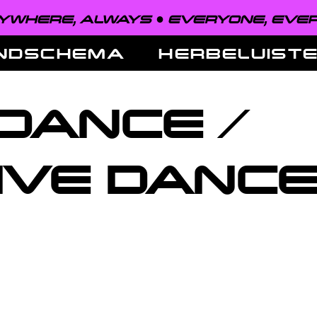
WHERE, ALWAYS ●
EVERYONE, EVER
NDSCHEMA
HERBELUIST
 DANCE /
IVE DANC