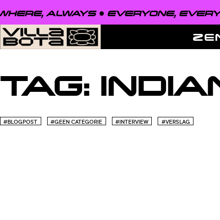
HERE, ALWAYS ●
EVERYONE, EVERYW
ZE
TAG:
INDIA
#BLOGPOST
#GEEN CATEGORIE
#INTERVIEW
#VERSLAG