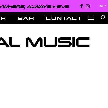
WHERE, ALWAYS ●
EVERYONE, EVERY
NL
▼
ER
BAR
CONTACT
AL MUSIC