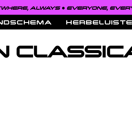
HERE, ALWAYS ●
EVERYONE, EVERY
NDSCHEMA
HERBELUIST
N CLASSIC