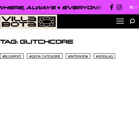
HERE, ALWAYS ●
EVERYONE, EVERYWH
NL
▼
TAG:
GLITCHCORE
#BLOGPOST
#GEEN CATEGORIE
#INTERVIEW
#VERSLAG