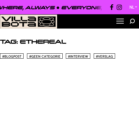
HERE, ALWAYS ●
EVERYONE, EVERYWHE
NL
▼
TAG:
ETHEREAL
#BLOGPOST
#GEEN CATEGORIE
#INTERVIEW
#VERSLAG