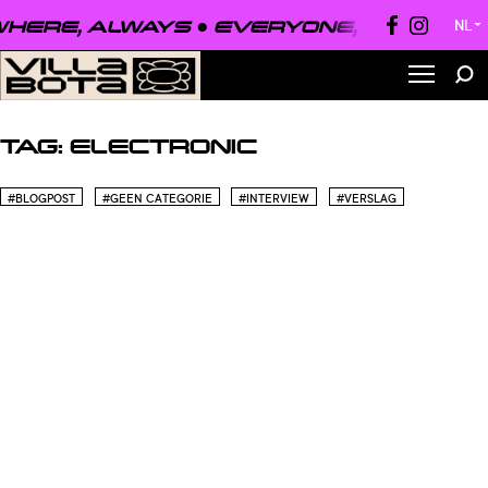
HERE, ALWAYS ●
EVERYONE, EVERYWHE
NL
▼
TAG:
ELECTRONIC
#BLOGPOST
#GEEN CATEGORIE
#INTERVIEW
#VERSLAG