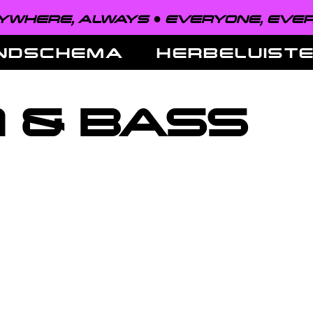
WHERE, ALWAYS ●
EVERYONE, EVER
NDSCHEMA
HERBELUIST
 & BASS