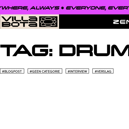
WHERE, ALWAYS ●
EVERYONE, EVERY
ZE
TAG:
DRUM
#BLOGPOST
#GEEN CATEGORIE
#INTERVIEW
#VERSLAG