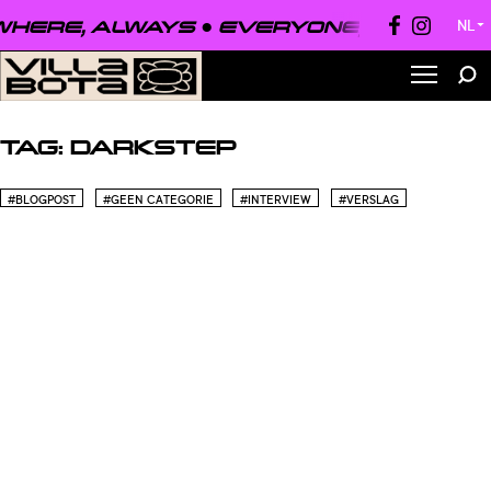
HERE, ALWAYS ●
EVERYONE, EVERYWH
NL
▼
TAG:
DARKSTEP
#BLOGPOST
#GEEN CATEGORIE
#INTERVIEW
#VERSLAG