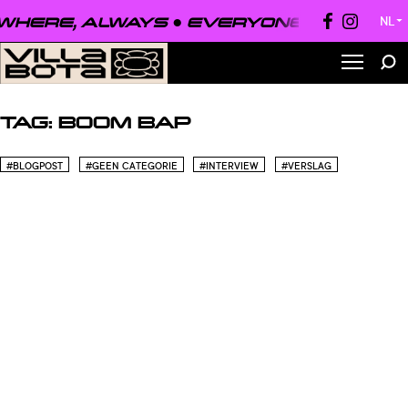
HERE, ALWAYS ●
EVERYONE, EVERYWH
NL
▼
TAG:
BOOM BAP
#BLOGPOST
#GEEN CATEGORIE
#INTERVIEW
#VERSLAG