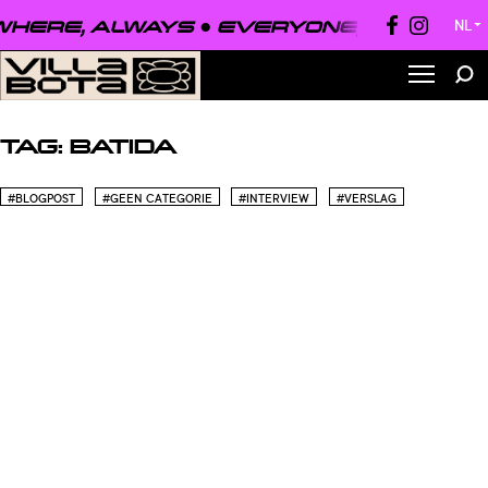
HERE, ALWAYS ●
EVERYONE, EVERYWH
NL
▼
TAG:
BATIDA
#BLOGPOST
#GEEN CATEGORIE
#INTERVIEW
#VERSLAG