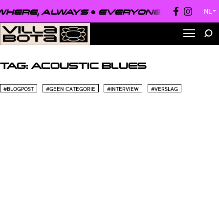
HERE, ALWAYS ●
EVERYONE, EVERYWH
NL
▼
TAG:
ACOUSTIC BLUES
#BLOGPOST
#GEEN CATEGORIE
#INTERVIEW
#VERSLAG