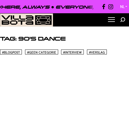
HERE, ALWAYS ●
EVERYONE, EVERYWHE
NL
▼
TAG:
90’S DANCE
#BLOGPOST
#GEEN CATEGORIE
#INTERVIEW
#VERSLAG