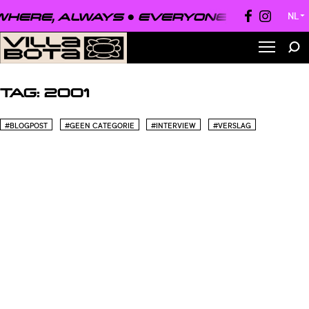
HERE, ALWAYS ●
EVERYONE, EVERYWH
NL
▼
TAG:
2001
#BLOGPOST
#GEEN CATEGORIE
#INTERVIEW
#VERSLAG