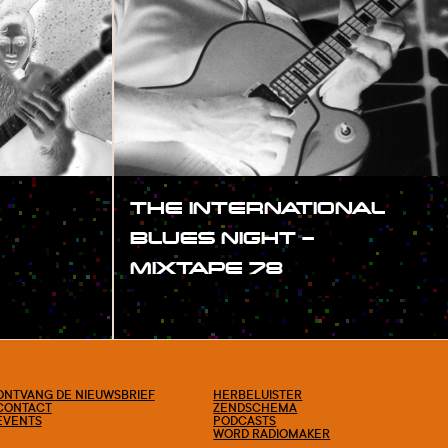
THE INTERNATIONAL
BLUES NIGHT –
MIXTAPE 78
#SHOW
ONTVANG DE NIEUWSBRIEF
HERBELUISTER
CONTACT
ZENDSCHEMA
EVENTS
PODCASTS
WORD RADIOMAKER