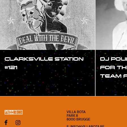
CLARKSVILLE STATION
DJ POL
#121
FOR TH
TEAM FE
#SHOW
#SHOW
VILLA BOTA
PARK 8
8000 BRUGGE
E: INFO@VILLABOTA.BE