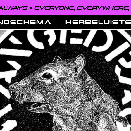
EVERYONE, EVERYWHERE, ALWAYS ●
NDSCHEMA
HERBELUIST