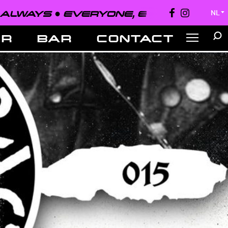
EVERYONE, EVERYWHERE, ALWAYS 
NL
▼
ER
BAR
CONTACT