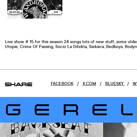
Live show # 15 for this season 24 songs lots of new stuff, some olde
Utopie, Crime Of Passing, Socio La Difekta, Siekiera, Bedboys, Bodyrot
SHARE
FACEBOOK
/
X.COM
/
BLUESKY
/
W
GERE