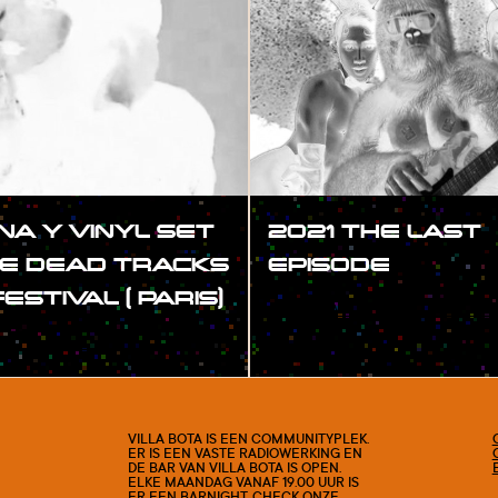
INA Y VINYL SET
2021 THE LAST
E DEAD TRACKS
EPISODE
STIVAL ( PARIS)
#SHOW
VILLA BOTA IS EEN COMMUNITYPLEK.
ER IS EEN VASTE RADIOWERKING EN
DE BAR VAN VILLA BOTA IS OPEN.
ELKE MAANDAG VANAF 19.00 UUR IS
ER EEN BARNIGHT. CHECK ONZE