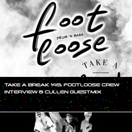
TAKE A BREAK 149: FOOTLOOSE CREW
INTERVIEW & CULLEN GUESTMIX
#SHOW