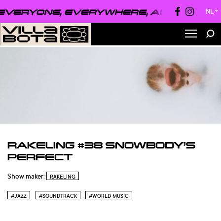
VERYONE, EVERYWHERE, ALWAYS ●
EVE
NL
▼
RAKELING #38 SNOWBODY’S
PERFECT
Show maker:
RAKELING
#JAZZ
#SOUNDTRACK
#WORLD MUSIC