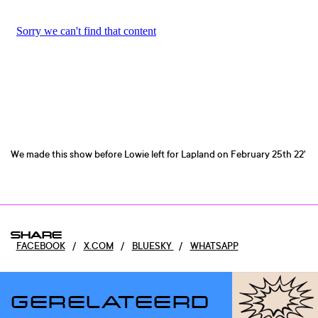
We made this show before Lowie left for Lapland on February 25th 22'
SHARE
FACEBOOK
/
X.COM
/
BLUESKY
/
WHATSAPP
GERELATEERD