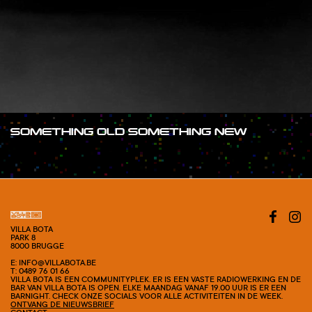
SOMETHING OLD SOMETHING NEW
#SHOW
VILLA BOTA
PARK 8
8000 BRUGGE
E: INFO@VILLABOTA.BE
T: 0489 76 01 66
VILLA BOTA IS EEN COMMUNITYPLEK. ER IS EEN VASTE RADIOWERKING EN DE
BAR VAN VILLA BOTA IS OPEN. ELKE MAANDAG VANAF 19.00 UUR IS ER EEN
BARNIGHT. CHECK ONZE SOCIALS VOOR ALLE ACTIVITEITEN IN DE WEEK.
ONTVANG DE NIEUWSBRIEF