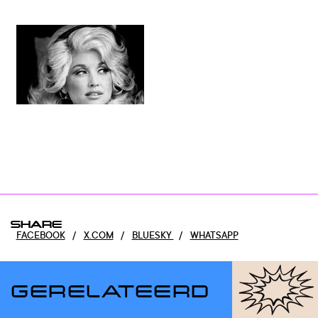
SHARE
FACEBOOK
/
X.COM
/
BLUESKY
/
WHATSAPP
GERELATEERD