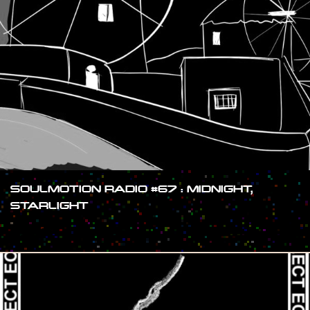
SOULMOTION RADIO #67 : MIDNIGHT,
STARLIGHT
#SHOW