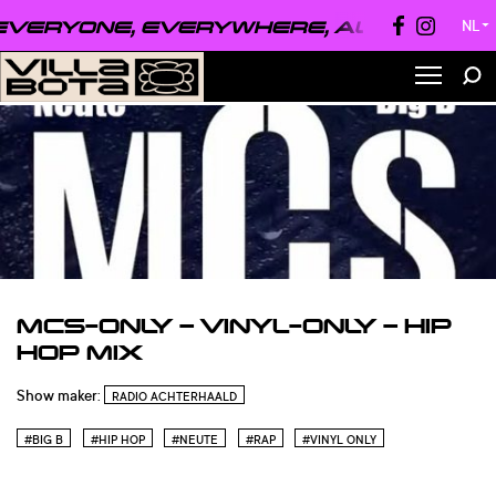
ERYONE, EVERYWHERE, ALWAYS ●
EVE
NL
▼
MCS-ONLY – VINYL-ONLY – HIP
HOP MIX
Show maker:
RADIO ACHTERHAALD
#BIG B
#HIP HOP
#NEUTE
#RAP
#VINYL ONLY