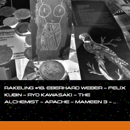
RAKELING #18: EBERHARD WEBER – FELIX
KUBIN – RYO KAWASAKI – THE
ALCHEMIST – APACHE – MAMEEN 3 – …
#SHOW