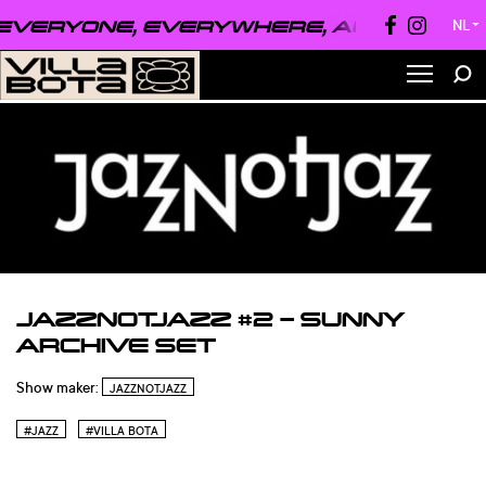
VERYONE, EVERYWHERE, ALWAYS ●
EV
NL
▼
JAZZNOTJAZZ #2 – SUNNY
ARCHIVE SET
Show maker:
JAZZNOTJAZZ
#JAZZ
#VILLA BOTA