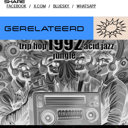
SHARE
FACEBOOK
/
X.COM
/
BLUESKY
/
WHATSAPP
GERELATEERD