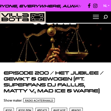
ONE, EVERYWHERE, ALWAYS ●
EVERYON
NL
▼
EPISODE 200 / HET JUBILEE /
GEWIKT & GEWOGEN (FT.
SUPERFANS DJ FALLUS,
MATTY V., MAD ICE & WARRE)
Show maker:
RADIO ACHTERHAALD
#200
#200 BPM
#BEATS
#HIP HOP
#RADIO